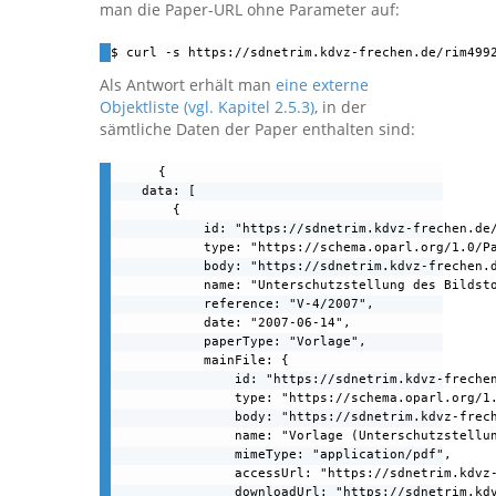
man die Paper-URL ohne Parameter auf:
$ curl -s https://sdnetrim.kdvz-frechen.de/rim499
Als Antwort erhält man
eine externe
Objektliste (vgl. Kapitel 2.5.3)
, in der
sämtliche Daten der Paper enthalten sind:
{

    data: [

        {

            id: "https://sdnetrim.kdvz-frechen.de/
            type: "https://schema.oparl.org/1.0/Pa
            body: "https://sdnetrim.kdvz-frechen.d
            name: "Unterschutzstellung des Bildsto
            reference: "V-4/2007",

            date: "2007-06-14",

            paperType: "Vorlage",

            mainFile: {

                id: "https://sdnetrim.kdvz-frechen
                type: "https://schema.oparl.org/1.
                body: "https://sdnetrim.kdvz-frech
                name: "Vorlage (Unterschutzstellun
                mimeType: "application/pdf",

                accessUrl: "https://sdnetrim.kdvz
                downloadUrl: "https://sdnetrim.kd