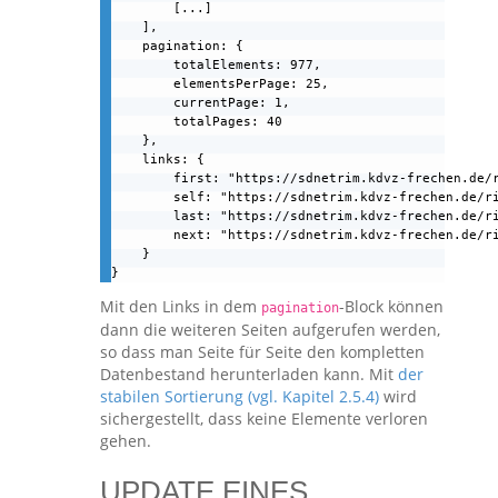
        [...]

    ],

    pagination: {

        totalElements: 977,

        elementsPerPage: 25,

        currentPage: 1,

        totalPages: 40

    },

    links: {

        first: "https://sdnetrim.kdvz-frechen.de/r
        self: "https://sdnetrim.kdvz-frechen.de/ri
        last: "https://sdnetrim.kdvz-frechen.de/ri
        next: "https://sdnetrim.kdvz-frechen.de/ri
    }

}
Mit den Links in dem
-Block können
pagination
dann die weiteren Seiten aufgerufen werden,
so dass man Seite für Seite den kompletten
Datenbestand herunterladen kann. Mit
der
stabilen Sortierung (vgl. Kapitel 2.5.4)
wird
sichergestellt, dass keine Elemente verloren
gehen.
UPDATE EINES