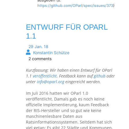
ausgeben (s.
https://github.com/OParl/spec/issues/373
)
ENTWURF FÜR OPARL
1.1
29 Jan. 18
Konstantin Schütze
2 comments
Kurzfassung: Wir haben einen Entwurf für OParl
1.1
veröffentlicht
. Feedback kann auf
github
oder
unter
info@oparl.org
eingereicht werden.
Im Juli 2016 hatten wir OParl 1.0
veröffentlicht. Damals gab es noch keine
offizielle Implementierung, kaum Feedback
der RIS-Hersteller und so gut wie keine
maschinenlesbare Daten aus
Ratsinformationssystemen. Seitdem hat sich
viel getan: Es gibt 22 Städte und Kommunen,