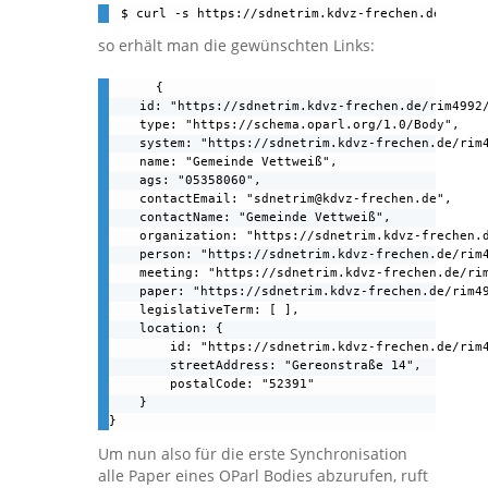
$ curl -s https://sdnetrim.kdvz-frechen.de/rim49
so erhält man die gewünschten Links:
{

    id: "https://sdnetrim.kdvz-frechen.de/rim4992/
    type: "https://schema.oparl.org/1.0/Body",

    system: "https://sdnetrim.kdvz-frechen.de/rim4
    name: "Gemeinde Vettweiß",

    ags: "05358060",

    contactEmail: "sdnetrim@kdvz-frechen.de",

    contactName: "Gemeinde Vettweiß",

    organization: "https://sdnetrim.kdvz-frechen.d
    person: "https://sdnetrim.kdvz-frechen.de/rim4
    meeting: "https://sdnetrim.kdvz-frechen.de/rim
    paper: "https://sdnetrim.kdvz-frechen.de/rim49
    legislativeTerm: [ ],

    location: {

        id: "https://sdnetrim.kdvz-frechen.de/rim4
        streetAddress: "Gereonstraße 14",

        postalCode: "52391"

    }

}
Um nun also für die erste Synchronisation
alle Paper eines OParl Bodies abzurufen, ruft