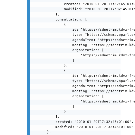
                created: "2010-01-20T17:32:45+01:0
                modified: "2010-01-20T17:32:45+01:
            },

            consultation: [

                {

                    id: "https://sdnetrim.kdvz-fre
                    type: "https://schema.oparl.or
                    agendaItem: "https://sdnetrim.
                    meeting: "https://sdnetrim.kdv
                    organization: [

                        "https://sdnetrim.kdvz-fre
                    ]

                },

                {

                    id: "https://sdnetrim.kdvz-fre
                    type: "https://schema.oparl.or
                    agendaItem: "https://sdnetrim.
                    meeting: "https://sdnetrim.kdv
                    organization: [

                        "https://sdnetrim.kdvz-fre
                    ]

                }

            ],

            created: "2010-01-20T17:32:45+01:00",

            modified: "2010-01-20T17:32:45+01:00"

        },
