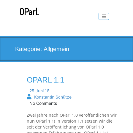
Skip
to
OParl.
content
Toggle naviga
Kategorie:
Allgemein
OPARL 1.1
25 Juni 18
Konstantin Schütze
No Comments
Zwei Jahre nach OParl 1.0 veröffentlichen wir
nun OParl 1.1! In Version 1.1 setzen wir die
seit der Veröffentlichung von OParl 1.0
gewonnen Erfahrungen um. OParl 1.1 ist