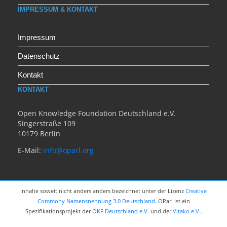
IMPRESSUM & KONTAKT
Impressum
Datenschutz
Kontakt
KONTAKT
Open Knowledge Foundation Deutschland e.V.
Singerstraße 109
10179 Berlin
E-Mail:
info@oparl.org
Inhalte soweit nicht anders anders bezeichnet unter der Lizenz
Creative
Commony Namensnennung 3.0 Deutschland
. OParl ist ein
Spezifikationsprojekt der
OKF Deutschland e.V.
und der
Vitako e.V.
.