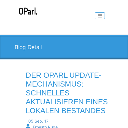
Skip
to
OParl.
content
Toggle naviga
Blog Detail
DER OPARL UPDATE-
MECHANISMUS:
SCHNELLES
AKTUALISIEREN EINES
LOKALEN BESTANDES
05 Sep. 17
Ernesto Ruge