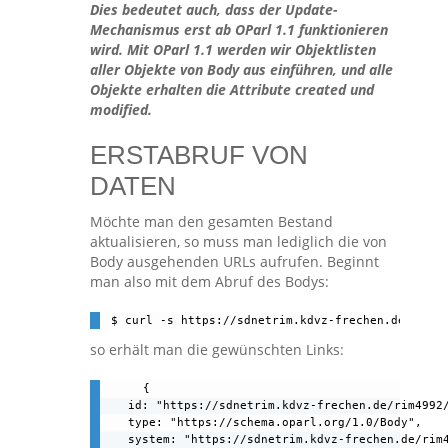
Dies bedeutet auch, dass der Update-
Mechanismus erst ab OParl 1.1 funktionieren
wird. Mit OParl 1.1 werden wir Objektlisten
aller Objekte von Body aus einführen, und alle
Objekte erhalten die Attribute created und
modified.
ERSTABRUF VON
DATEN
Möchte man den gesamten Bestand
aktualisieren, so muss man lediglich die von
Body ausgehenden URLs aufrufen. Beginnt
man also mit dem Abruf des Bodys:
$ curl -s https://sdnetrim.kdvz-frechen.de/rim49
so erhält man die gewünschten Links:
{

    id: "https://sdnetrim.kdvz-frechen.de/rim4992/
    type: "https://schema.oparl.org/1.0/Body",

    system: "https://sdnetrim.kdvz-frechen.de/rim4