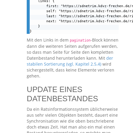
    links: {

        first: "https://sdnetrim.kdvz-frechen.de/r
        self: "https://sdnetrim.kdvz-frechen.de/ri
        last: "https://sdnetrim.kdvz-frechen.de/ri
        next: "https://sdnetrim.kdvz-frechen.de/ri
    }

}
Mit den Links in dem
-Block können
pagination
dann die weiteren Seiten aufgerufen werden,
so dass man Seite für Seite den kompletten
Datenbestand herunterladen kann. Mit
der
stabilen Sortierung (vgl. Kapitel 2.5.4)
wird
sichergestellt, dass keine Elemente verloren
gehen.
UPDATE EINES
DATENBESTANDES
Da ein Ratsinformationssystem üblicherweise
aus sehr vielen Objekten besteht, dauert eine
Synchronisation wie die oben beschriebene
doch etwas Zeit. Hat man also ein mal einen
Bestand heruntergeladen, so möchte man