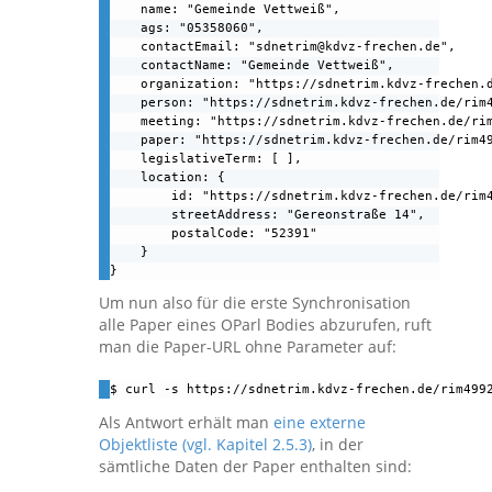
    name: "Gemeinde Vettweiß",

    ags: "05358060",

    contactEmail: "sdnetrim@kdvz-frechen.de",

    contactName: "Gemeinde Vettweiß",

    organization: "https://sdnetrim.kdvz-frechen.d
    person: "https://sdnetrim.kdvz-frechen.de/rim4
    meeting: "https://sdnetrim.kdvz-frechen.de/rim
    paper: "https://sdnetrim.kdvz-frechen.de/rim49
    legislativeTerm: [ ],

    location: {

        id: "https://sdnetrim.kdvz-frechen.de/rim4
        streetAddress: "Gereonstraße 14",

        postalCode: "52391"

    }

}
Um nun also für die erste Synchronisation
alle Paper eines OParl Bodies abzurufen, ruft
man die Paper-URL ohne Parameter auf:
$ curl -s https://sdnetrim.kdvz-frechen.de/rim499
Als Antwort erhält man
eine externe
Objektliste (vgl. Kapitel 2.5.3)
, in der
sämtliche Daten der Paper enthalten sind: