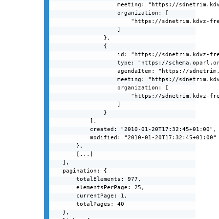
                    meeting: "https://sdnetrim.kdv
                    organization: [

                        "https://sdnetrim.kdvz-fre
                    ]

                },

                {

                    id: "https://sdnetrim.kdvz-fre
                    type: "https://schema.oparl.or
                    agendaItem: "https://sdnetrim.
                    meeting: "https://sdnetrim.kdv
                    organization: [

                        "https://sdnetrim.kdvz-fre
                    ]

                }

            ],

            created: "2010-01-20T17:32:45+01:00",

            modified: "2010-01-20T17:32:45+01:00"

        },

        [...]

    ],

    pagination: {

        totalElements: 977,

        elementsPerPage: 25,

        currentPage: 1,

        totalPages: 40

    },
