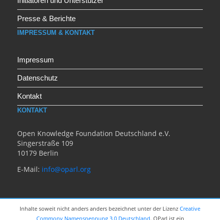
Initiatoren und Unterstützer
Presse & Berichte
IMPRESSUM & KONTAKT
Impressum
Datenschutz
Kontakt
KONTAKT
Open Knowledge Foundation Deutschland e.V.
Singerstraße 109
10179 Berlin
E-Mail:
info@oparl.org
Inhalte soweit nicht anders anders bezeichnet unter der Lizenz
Creative
Commony Namensnennung 3.0 Deutschland
. OParl ist ein