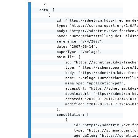
{

    data: [

        {

            id: "https://sdnetrim.kdvz-frechen.de/
            type: "https://schema.oparl.org/1.0/Pa
            body: "https://sdnetrim.kdvz-frechen.d
            name: "Unterschutzstellung des Bildsto
            reference: "V-4/2007",

            date: "2007-06-14",

            paperType: "Vorlage",

            mainFile: {

                id: "https://sdnetrim.kdvz-frechen
                type: "https://schema.oparl.org/1.
                body: "https://sdnetrim.kdvz-frech
                name: "Vorlage (Unterschutzstellun
                mimeType: "application/pdf",

                accessUrl: "https://sdnetrim.kdvz
                downloadUrl: "https://sdnetrim.kd
                created: "2010-01-20T17:32:45+01:0
                modified: "2010-01-20T17:32:45+01:
            },

            consultation: [

                {

                    id: "https://sdnetrim.kdvz-fre
                    type: "https://schema.oparl.or
                    agendaItem: "https://sdnetrim.