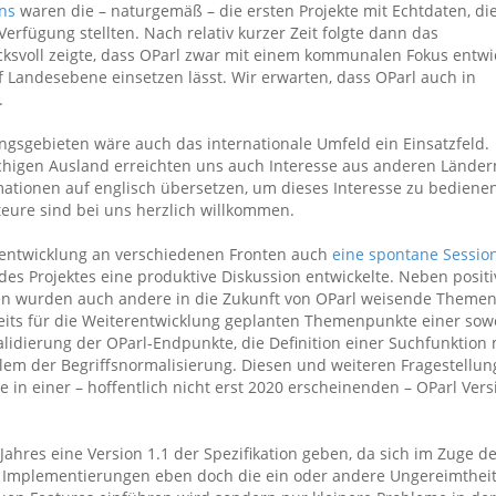
uns
waren die – naturgemäß – die ersten Projekte mit Echtdaten, di
Verfügung stellten. Nach relativ kurzer Zeit folgte dann das
cksvoll zeigte, dass OParl zwar mit einem kommunalen Fokus entwi
 Landesebene einsetzen lässt. Wir erwarten, dass OParl auch in
.
sgebieten wäre auch das internationale Umfeld ein Einsatzfeld.
igen Ausland erreichten uns auch Interesse aus anderen Ländern
ationen auf englisch übersetzen, um dieses Interesse zu bedienen
eure sind bei uns herzlich willkommen.
entwicklung an verschiedenen Fronten auch
eine spontane Sessio
des Projektes eine produktive Diskussion entwickelte. Neben posit
 wurden auch andere in die Zukunft von OParl weisende Theme
eits für die Weiterentwicklung geplanten Themenpunkte einer sow
lidierung der OParl-Endpunkte, die Definition einer Suchfunktion 
blem der Begriffsnormalisierung. Diesen und weiteren Fragestellu
in einer – hoffentlich nicht erst 2020 erscheinenden – OParl Vers
Jahres eine Version 1.1 der Spezifikation geben, da sich im Zuge d
n Implementierungen eben doch die ein oder andere Ungereimthei