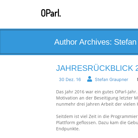
Skip
to
OParl.
content
Author Archives: Stefa
JAHRESRÜCKBLICK 
30 Dez. 16
Stefan Graupner
Das Jahr 2016 war ein gutes OParl-Jahr
Motivation an der Beseitigung letzter 
nunmehr drei Jahren Arbeit der vielen
Seitdem ist viel Zeit in die Programmie
Plattform geflossen. Dazu kam die Geb
Endpunkte.