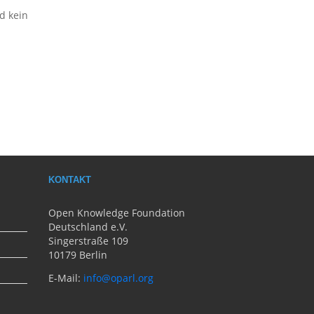
d kein
KONTAKT
Open Knowledge Foundation
Deutschland e.V.
Singerstraße 109
10179 Berlin
E-Mail:
info@oparl.org