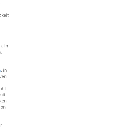
e
ckelt
. In
.
n
, in
iven
n
ohl
mit
ngen
ion
er
t