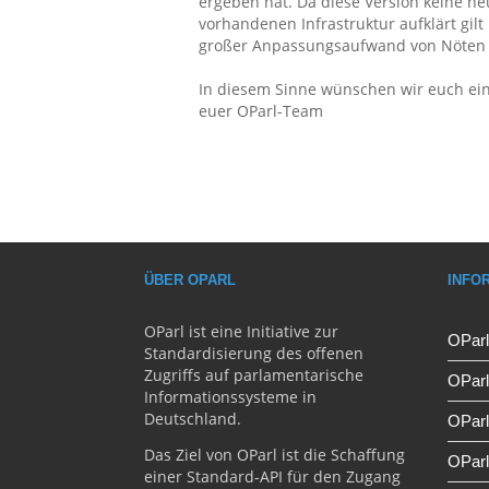
ergeben hat. Da diese Version keine ne
vorhandenen Infrastruktur aufklärt gilt
großer Anpassungsaufwand von Nöten 
In diesem Sinne wünschen wir euch eine
euer OParl-Team
ÜBER OPARL
INFO
OParl ist eine Initiative zur
OParl
Standardisierung des offenen
Zugriffs auf parlamentarische
OPar
Informationssysteme in
Deutschland.
OParl
Das Ziel von OParl ist die Schaffung
OParl
einer Standard-API für den Zugang