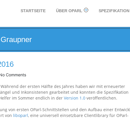
STARTSEITE
ÜBER OPARL
SPEZIFIKATION
n Graupner
2016
No Comments
. Während der ersten Hälfte des Jahres haben wir mit erneuerter
Mängel und Inkonsistenen gearbeitet und konnten die Spezifikation
 Helfer im Sommer endlich in der
Version 1.0
veröffentlichen.
rung von ersten OParl-Schnittstellen und den Aufbau einer Entwick
urt von
liboparl
, eine universell einsetzbare Clientlibrary für OParl-