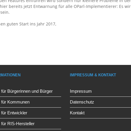
uen Features einführen wird sondern nur kleinere Probleme in der
 hier bereits jetzt Entwarnung für alle OParl-Implementierer: Es wir
sein.
n guten Start ins Jahr 2017,
RMATIONEN
IMPRESSUM & KONTAKT
 für Bürgerinnen und Bürger
Impressum
l für Kommunen
Datenschutz
 für Entwickler
Kontakt
 für RIS-Hersteller