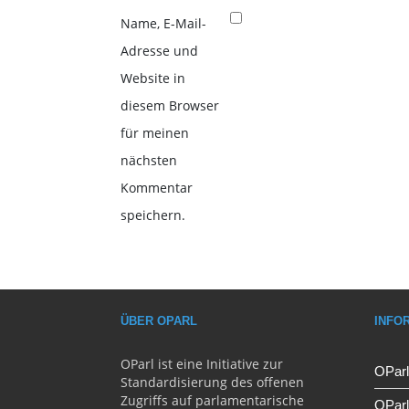
Name, E-Mail-
Adresse und
Website in
diesem Browser
für meinen
nächsten
Kommentar
speichern.
ÜBER OPARL
INFO
OParl ist eine Initiative zur
OParl
Standardisierung des offenen
Zugriffs auf parlamentarische
OPar