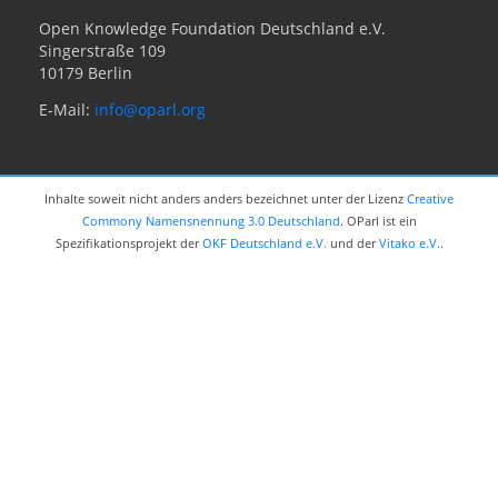
Open Knowledge Foundation Deutschland e.V.
Singerstraße 109
10179 Berlin
E-Mail:
info@oparl.org
Inhalte soweit nicht anders anders bezeichnet unter der Lizenz
Creative
Commony Namensnennung 3.0 Deutschland
. OParl ist ein
Spezifikationsprojekt der
OKF Deutschland e.V.
und der
Vitako e.V.
.