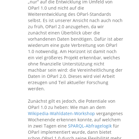
„nur“ auf die Entwicklung im Umfeld von
OParl 1.0 und nicht auf die
Weiterentwicklung des OParl-Standards
selbst. Es ist unserer Ansicht nach auch noch
zu früh, OParl 2.0 anzugehen, da wir
zunächst einen Überblick über die
vorhandenen Daten benötigen. Dafür ist aber
wiederum eine gute Verbreitung von OParl
1.0 notwendig. Am Horizont ist damit noch
ein viel größeres Projekt erkennbar, welches
ohne finanzielle Unterstützung nicht
machbar sein wird: die Vereinheitlichung der
Daten in OParl 2.0. Dieses wird viel Arbeit
erzeugen und Teil aktueller Forschung
werden.
Zunächst gilt es jedoch, die Potentiale von
OParl 1.0 zu heben: Wie man an dem
Wikipedia-Wahldaten-Workshop
vergangenes
Wochenende erkennen konnte, auf welchem
in zwei Tagen eine
SPARQL-Abfragelogik
für
OParl implementiert wurde, dann bietet
schon OParl 1.0 durch seine Flexibilität mehr