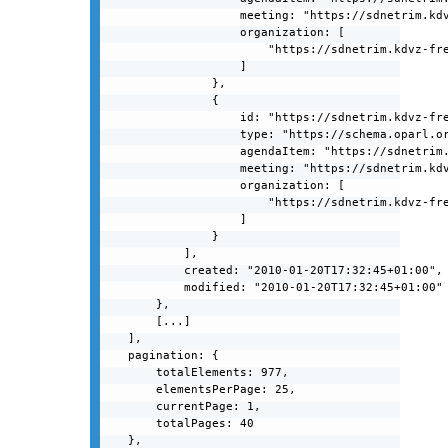
                    meeting: "https://sdnetrim.kdv
                    organization: [

                        "https://sdnetrim.kdvz-fre
                    ]

                },

                {

                    id: "https://sdnetrim.kdvz-fre
                    type: "https://schema.oparl.or
                    agendaItem: "https://sdnetrim.
                    meeting: "https://sdnetrim.kdv
                    organization: [

                        "https://sdnetrim.kdvz-fre
                    ]

                }

            ],

            created: "2010-01-20T17:32:45+01:00",

            modified: "2010-01-20T17:32:45+01:00"

        },

        [...]

    ],

    pagination: {

        totalElements: 977,

        elementsPerPage: 25,

        currentPage: 1,

        totalPages: 40

    },
