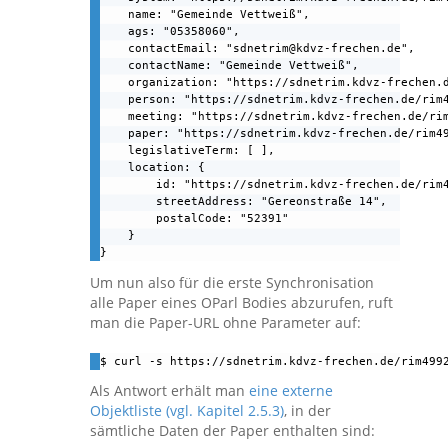
    name: "Gemeinde Vettweiß",

    ags: "05358060",

    contactEmail: "sdnetrim@kdvz-frechen.de",

    contactName: "Gemeinde Vettweiß",

    organization: "https://sdnetrim.kdvz-frechen.d
    person: "https://sdnetrim.kdvz-frechen.de/rim4
    meeting: "https://sdnetrim.kdvz-frechen.de/rim
    paper: "https://sdnetrim.kdvz-frechen.de/rim49
    legislativeTerm: [ ],

    location: {

        id: "https://sdnetrim.kdvz-frechen.de/rim4
        streetAddress: "Gereonstraße 14",

        postalCode: "52391"

    }

}
Um nun also für die erste Synchronisation
alle Paper eines OParl Bodies abzurufen, ruft
man die Paper-URL ohne Parameter auf:
$ curl -s https://sdnetrim.kdvz-frechen.de/rim499
Als Antwort erhält man
eine externe
Objektliste (vgl. Kapitel 2.5.3)
, in der
sämtliche Daten der Paper enthalten sind: