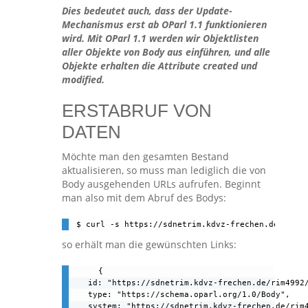
Dies bedeutet auch, dass der Update-
Mechanismus erst ab OParl 1.1 funktionieren
wird. Mit OParl 1.1 werden wir Objektlisten
aller Objekte von Body aus einführen, und alle
Objekte erhalten die Attribute created und
modified.
ERSTABRUF VON
DATEN
Möchte man den gesamten Bestand
aktualisieren, so muss man lediglich die von
Body ausgehenden URLs aufrufen. Beginnt
man also mit dem Abruf des Bodys:
$ curl -s https://sdnetrim.kdvz-frechen.de/rim49
so erhält man die gewünschten Links:
{

    id: "https://sdnetrim.kdvz-frechen.de/rim4992/
    type: "https://schema.oparl.org/1.0/Body",

    system: "https://sdnetrim.kdvz-frechen.de/rim4