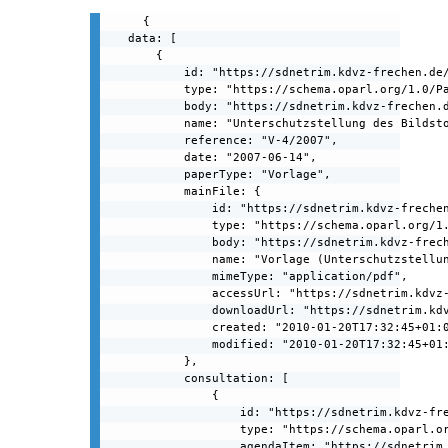
{

    data: [

        {

            id: "https://sdnetrim.kdvz-frechen.de/
            type: "https://schema.oparl.org/1.0/Pa
            body: "https://sdnetrim.kdvz-frechen.d
            name: "Unterschutzstellung des Bildsto
            reference: "V-4/2007",

            date: "2007-06-14",

            paperType: "Vorlage",

            mainFile: {

                id: "https://sdnetrim.kdvz-frechen
                type: "https://schema.oparl.org/1.
                body: "https://sdnetrim.kdvz-frech
                name: "Vorlage (Unterschutzstellun
                mimeType: "application/pdf",

                accessUrl: "https://sdnetrim.kdvz
                downloadUrl: "https://sdnetrim.kd
                created: "2010-01-20T17:32:45+01:0
                modified: "2010-01-20T17:32:45+01:
            },

            consultation: [

                {

                    id: "https://sdnetrim.kdvz-fre
                    type: "https://schema.oparl.or
                    agendaItem: "https://sdnetrim.