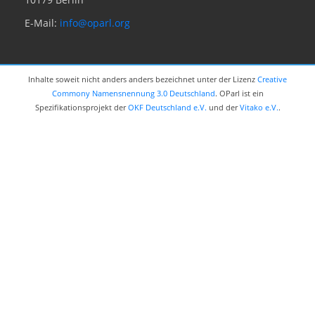
E-Mail:
info@oparl.org
Inhalte soweit nicht anders anders bezeichnet unter der Lizenz
Creative
Commony Namensnennung 3.0 Deutschland
. OParl ist ein
Spezifikationsprojekt der
OKF Deutschland e.V.
und der
Vitako e.V.
.