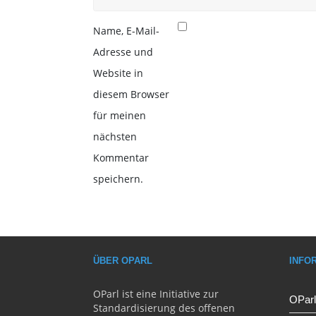
Name, E-Mail-
Adresse und
Website in
diesem Browser
für meinen
nächsten
Kommentar
speichern.
ÜBER OPARL
INFO
OParl ist eine Initiative zur
OParl
Standardisierung des offenen