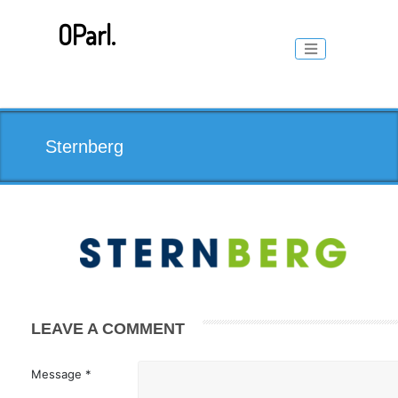
Skip
to
OParl.
content
Toggle naviga
Sternberg
LEAVE A COMMENT
Message *