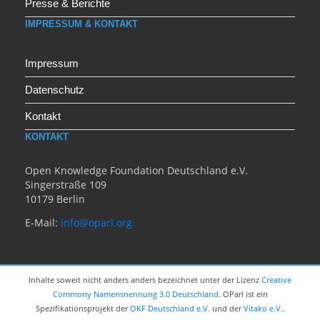
Presse & Berichte
IMPRESSUM & KONTAKT
Impressum
Datenschutz
Kontakt
KONTAKT
Open Knowledge Foundation Deutschland e.V.
Singerstraße 109
10179 Berlin
E-Mail:
info@oparl.org
Inhalte soweit nicht anders anders bezeichnet unter der Lizenz
Creative
Commony Namensnennung 3.0 Deutschland
. OParl ist ein
Spezifikationsprojekt der
OKF Deutschland e.V.
und der
Vitako e.V.
.