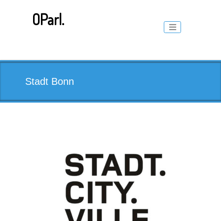
Skip
to
OParl.
content
Toggle naviga
Stadt Bonn