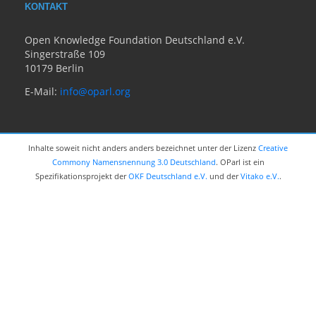
KONTAKT
Open Knowledge Foundation Deutschland e.V.
Singerstraße 109
10179 Berlin
E-Mail:
info@oparl.org
Inhalte soweit nicht anders anders bezeichnet unter der Lizenz
Creative
Commony Namensnennung 3.0 Deutschland
. OParl ist ein
Spezifikationsprojekt der
OKF Deutschland e.V.
und der
Vitako e.V.
.