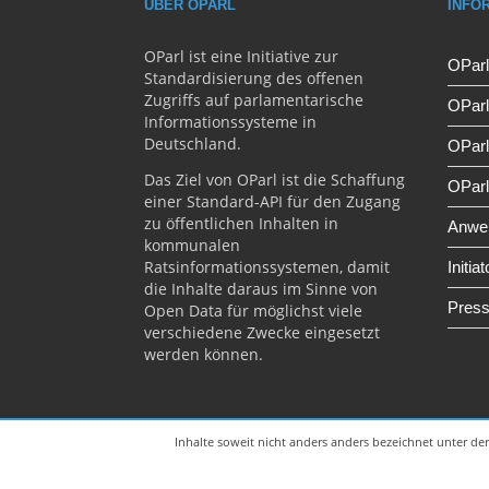
ÜBER OPARL
INFO
OParl ist eine Initiative zur
OParl
Standardisierung des offenen
Zugriffs auf parlamentarische
OPar
Informationssysteme in
Deutschland.
OParl
Das Ziel von OParl ist die Schaffung
OParl
einer Standard-API für den Zugang
zu öffentlichen Inhalten in
Anwen
kommunalen
Ratsinformationssystemen, damit
Initia
die Inhalte daraus im Sinne von
Press
Open Data für möglichst viele
verschiedene Zwecke eingesetzt
werden können.
Inhalte soweit nicht anders anders bezeichnet unter de