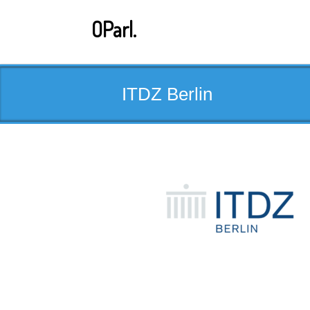
Skip
to
OParl.
content
ITDZ Berlin