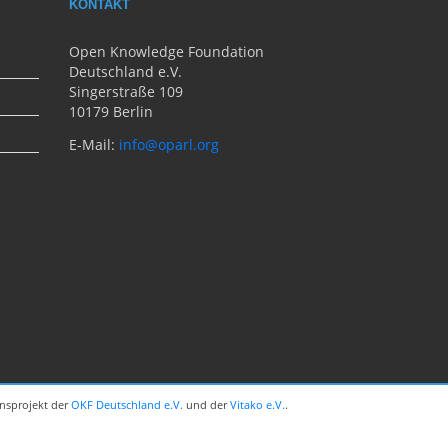
KONTAKT
Open Knowledge Foundation
Deutschland e.V.
Singerstraße 109
10179 Berlin
E-Mail:
info@oparl.org
ionsprojekt der
OKF Deutschland e.V.
und der
Vitako e.V.
.