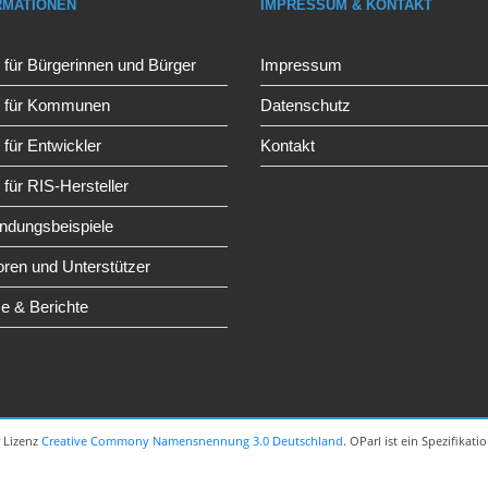
RMATIONEN
IMPRESSUM & KONTAKT
 für Bürgerinnen und Bürger
Impressum
l für Kommunen
Datenschutz
 für Entwickler
Kontakt
 für RIS-Hersteller
dungsbeispiele
toren und Unterstützer
e & Berichte
r Lizenz
Creative Commony Namensnennung 3.0 Deutschland
. OParl ist ein Spezifikat