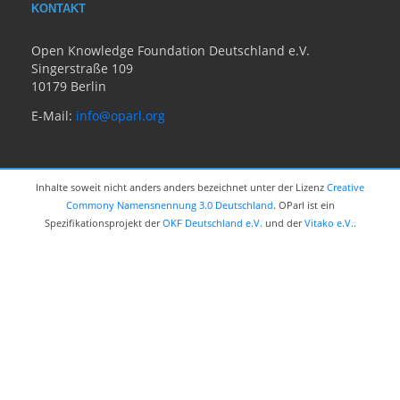
KONTAKT
Open Knowledge Foundation Deutschland e.V.
Singerstraße 109
10179 Berlin
E-Mail:
info@oparl.org
Inhalte soweit nicht anders anders bezeichnet unter der Lizenz
Creative
Commony Namensnennung 3.0 Deutschland
. OParl ist ein
Spezifikationsprojekt der
OKF Deutschland e.V.
und der
Vitako e.V.
.