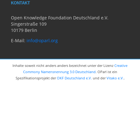
KONTAKT
Open Knowledge Foundation Deutschland e.V.
Singerstraße 109
10179 Berlin
E-Mail:
info@oparl.org
Inhalte soweit nicht anders anders bezeichnet unter der Lizenz
Creative
Commony Namensnennung 3.0 Deutschland
. OParl ist ein
Spezifikationsprojekt der
OKF Deutschland e.V.
und der
Vitako e.V.
.